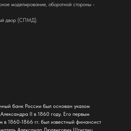
ерное моделирование, оборотной стороны -
ый двор (СПМД).
нный банк России был основан указом
Александра II в 1860 году. Его первым
 в 1860-1866 гг. был известный финансист
матель Александр Людвигович Штиглиц.