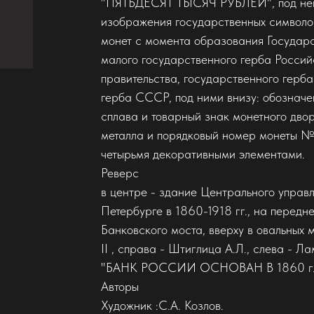
"ПЯТЬДЕСЯТ ТЫСЯЧ РУБЛЕЙ", под ней - 
изображения государственных символов
монет с момента образования Государс
малого государственного герба Росси
правительства, государственного гер
герба СССР, под ними внизу: обозначе
сплава и товарный знак монетного дво
металла и порядковый номер монеты №__
четырьмя декоративными элементами.
Реверс
в центре - здание Центрального управ
Петербурге в 1860-1918 гг., на передн
Банковского моста, вверху в овальных 
II , справа - Штиглица А.Л., слева - Ла
"БАНК РОССИИ ОСНОВАН В 1860 г.
Авторы
Художник :С.А. Козлов.