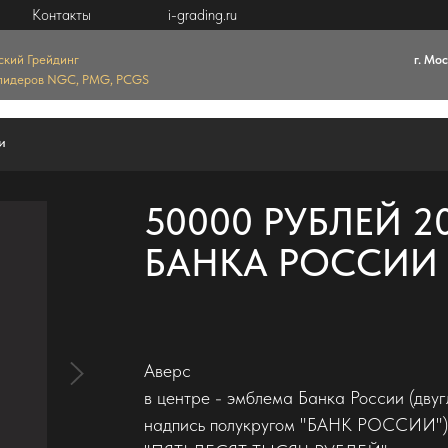
Контакты
i-grading.ru
кий Грейдинг
г. Мо
 лидеров NGC, PMG, PCGS
и
50000 РУБЛЕЙ 20
БАНКА РОССИИ
Аверс
в центре - эмблема Банка России (дву
надпись полукругом "БАНК РОССИИ"), 