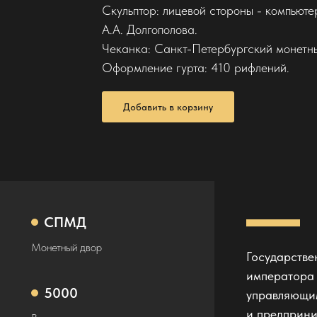
Скульптор: лицевой стороны - компьют
А.А. Долгополова.
Чеканка: Санкт-Петербургский монетн
Оформление гурта: 410 рифлений.
Добавить в корзину
СПМД
Монетный двор
Государстве
императора 
5000
управляющим
и предприни