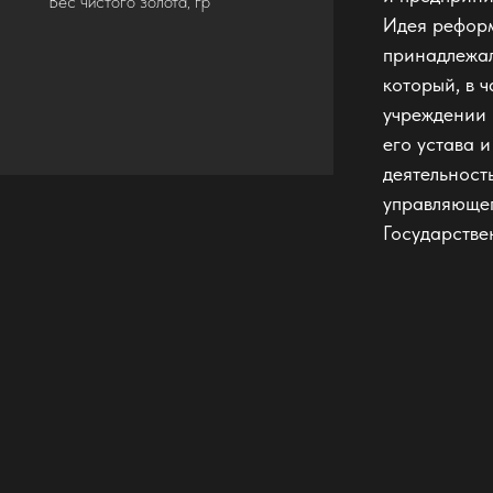
Вес чистого золота, гр
Идея рефор
принадлежа
который, в 
учреждении 
его устава и
деятельност
управляющег
Государстве