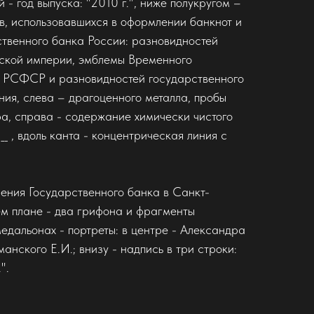
год выпуска: "2010 г.", ниже полукругом –
, использовавшихся в оформлении банкнот и
твенного банка России: разновидностей
йской империи, эмблемы Временного
ба РСФСР и разновидностей государственного
ния, слева – драгоценного металла, пробы
ра, справа - содержание химически чистого
 , вдоль канта - концентрическая линия с
ления Государственного банка в Санкт-
ем плане - два грифона и фрагменты
медальонах - портреты: в центре - Александра
манского Е.И.; внизу - надпись в три строки:
".