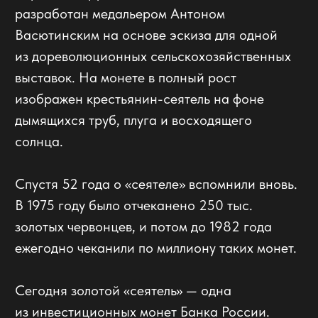
Режим работы:
ПН-ПТ
с 10:00-19:00
СБ
по предварительному согласованию
ВС
– выходной
Правила продажи
Информация о возврате
Политика конфиденциальности
E-mail:
shop@i-grading.ru
Международный Нумизматический Грейдинг
Официальный дилер мировых лидеров NGC,
PMG, PCGS
ООО "МЕЖДУНАРОДНЫЙ НУМИЗМАТИЧЕСКИЙ ГРЕЙДИНГ"
ИНН/КПП 7730261079/773001001
121151, Г.Москва, ул Можайский Вал, д. 8C
©2022 International Numismatic Grading. Все права защищены