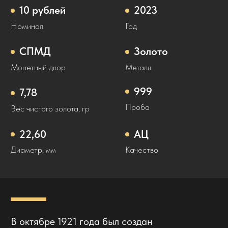
от 11 октября 1922 года Госбанку было
разрешено выпустить твердую валюту,
частично обеспеченную золотом. Так
в денежный оборот вошли первые банкноты
Госбанка — червонцы.
Однако для оборота выпускали не только
бумажные деньги. С 1923 года
на Петроградском монетном дворе начали
выпускать золотые монеты-червонцы,
которые по своим параметрам повторяли
царские 10 рублей. Их дизайн был
разработан медальером Антоном
Васютинским на основе эскиза для одной
из дореволюционных сельскохозяйственных
выставок. На монете в полный рост
изображен крестьянин-сеятель на фоне
дымящихся труб, плуга и восходящего
солнца.
Спустя 52 года о «сеятеле» вспомнили вновь.