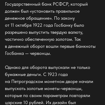
В 1975 году было отчеканено 250 тыс.
золотых червонцев, и потом до 1982 года
ежегодно чеканили по миллиону таких монет.
Сегодня золотой «сеятель» — одна
из инвестиционных монет Банка России.
Наши контакты
Наш адрес:
121151, г. Москва, улица Можайский вал,
дом 8С
,
600м. от ст. метро Киевская и
Студенческая
Телефон:
+7 (495) 514-18-88
+7 (965) 324-55-55