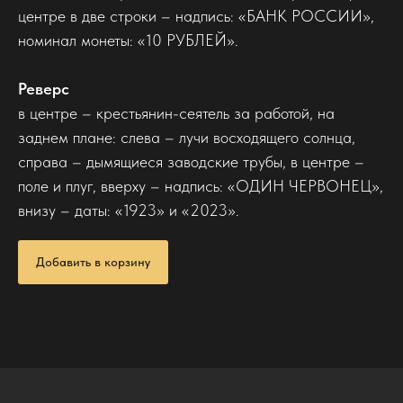
центре в две строки – надпись: «БАНК РОССИИ»,
номинал монеты: «10 РУБЛЕЙ».
10 рублей
2023
Реверс
Номинал
Год
в центре – крестьянин-сеятель за работой, на
СПМД
Золото
заднем плане: слева – лучи восходящего солнца,
Монетный двор
Металл
справа – дымящиеся заводские трубы, в центре –
999
7,78
поле и плуг, вверху – надпись: «ОДИН ЧЕРВОНЕЦ»,
Проба
Вес чистого золота, гр
внизу – даты: «1923» и «2023».
22,60
АЦ
Диаметр, мм
Качество
Добавить в корзину
В октябре 1921 года был создан
Государственный банк РСФСР, который
должен был «установить правильное
денежное обращение». По закону